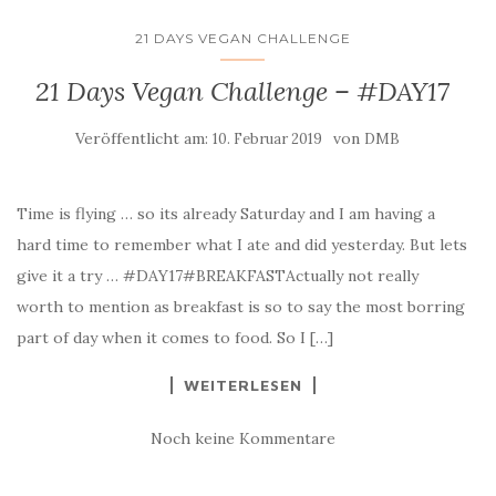
21 DAYS VEGAN CHALLENGE
21 Days Vegan Challenge – #DAY17
Veröffentlicht am:
von
10. Februar 2019
DMB
Time is flying … so its already Saturday and I am having a
hard time to remember what I ate and did yesterday. But lets
give it a try … #DAY17#BREAKFASTActually not really
worth to mention as breakfast is so to say the most borring
part of day when it comes to food. So I […]
WEITERLESEN
Noch keine Kommentare