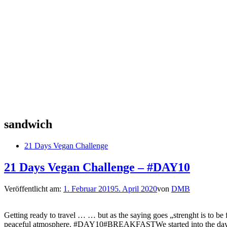
sandwich
21 Days Vegan Challenge
21 Days Vegan Challenge – #DAY10
Veröffentlicht am:
1. Februar 2019
5. April 2020
von
DMB
Getting ready to travel … … but as the saying goes „strenght is to be f
peaceful atmosphere. #DAY10#BREAKFASTWe started into the day 